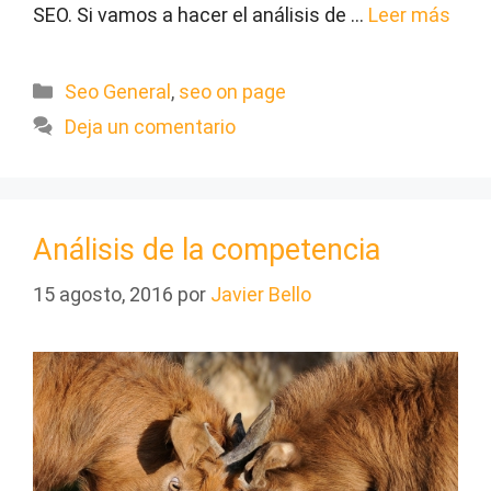
SEO. Si vamos a hacer el análisis de …
Leer más
Categorías
Seo General
,
seo on page
Deja un comentario
Análisis de la competencia
15 agosto, 2016
por
Javier Bello