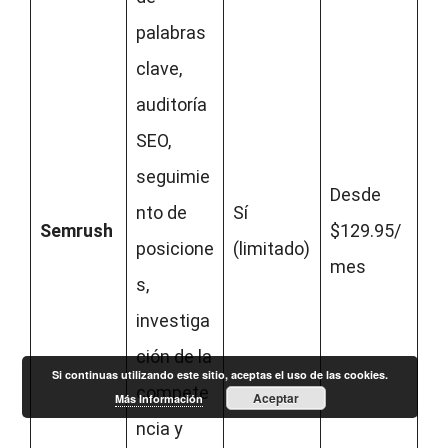
palabras
clave,
auditoría
SEO,
seguimie
Desde
nto de
Sí
Semrush
$129.95/
posicione
(limitado)
mes
s,
investiga
ción de la
Si continuas utilizando este sitio, aceptas el uso de las cookies.
compete
Aceptar
Más Información
ncia y