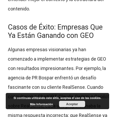
contenido.
Casos de Éxito: Empresas Que
Ya Están Ganando con GEO
Algunas empresas visionarias ya han
comenzado a implementar estrategias de GEO
con resultados impresionantes. Por ejemplo, la
agencia de PR Bospar enfrentó un desafío
fascinante con su cliente RealSense. Cuando
consultaron a ChatGPT, Claude, Gemini o Copilot
Si continuas utilizando este sitio, aceptas el uso de las cookies.
Aceptar
Más Información
sobre RealSense, cada uno proporcionaba la
misma respuesta incorrecta: que RealSense ya