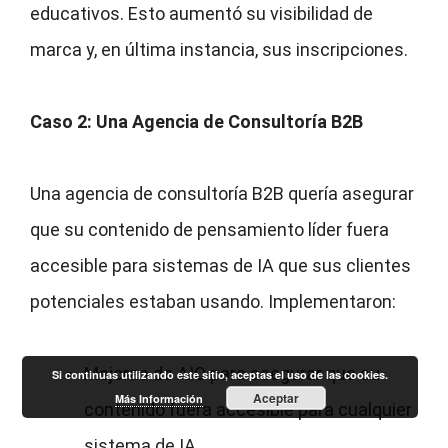
educativos. Esto aumentó su visibilidad de
marca y, en última instancia, sus inscripciones.
Caso 2: Una Agencia de Consultoría B2B
Una agencia de consultoría B2B quería asegurar
que su contenido de pensamiento líder fuera
accesible para sistemas de IA que sus clientes
potenciales estaban usando. Implementaron:
Mejoras de AIO para asegurar que su
Si continuas utilizando este sitio, aceptas el uso de las cookies.
Aceptar
Más Información
contenido fuera accesible para cualquier
sistema de IA