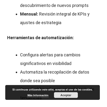
descubrimiento de nuevos prompts
Mensual:
Revisión integral de KPIs y
ajustes de estrategia
Herramientas de automatización:
Configura alertas para cambios
significativos en visibilidad
Automatiza la recopilación de datos
donde sea posible
Crea dashboards para visualización de
Si continuas utilizando este sitio, aceptas el uso de las cookies.
Aceptar
Más Información
tendencias