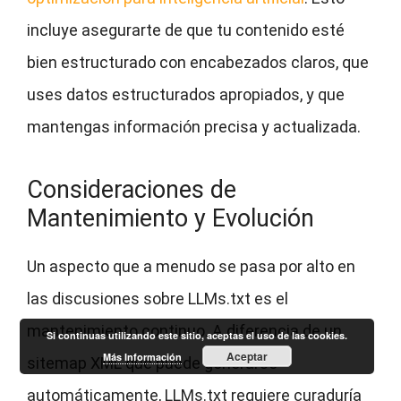
incluye asegurarte de que tu contenido esté
bien estructurado con encabezados claros, que
uses datos estructurados apropiados, y que
mantengas información precisa y actualizada.
Consideraciones de
Mantenimiento y Evolución
Un aspecto que a menudo se pasa por alto en
las discusiones sobre LLMs.txt es el
mantenimiento continuo. A diferencia de un
Si continuas utilizando este sitio, aceptas el uso de las cookies.
Aceptar
Más Información
sitemap XML que puede generarse
automáticamente, LLMs.txt requiere curaduría