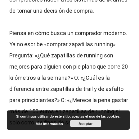
de tomar una decisión de compra.
Piensa en cómo busca un comprador moderno.
Ya no escribe «comprar zapatillas running».
Pregunta: «¿Qué zapatillas de running son
mejores para alguien con pie plano que corre 20
kilómetros a la semana?» O: «¿Cuál es la
diferencia entre zapatillas de trail y de asfalto
para principiantes?» O: «¿Merece la pena gastar
más de 150 euros en zapatillas de running si
Si continuas utilizando este sitio, aceptas el uso de las cookies.
solo corro los fines de semana?»
Aceptar
Más Información