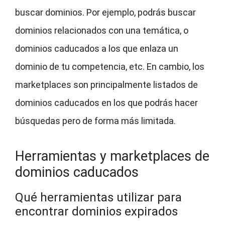
buscar dominios. Por ejemplo, podrás buscar
dominios relacionados con una temática, o
dominios caducados a los que enlaza un
dominio de tu competencia, etc. En cambio, los
marketplaces son principalmente listados de
dominios caducados en los que podrás hacer
búsquedas pero de forma más limitada.
Herramientas y marketplaces de
dominios caducados
Qué herramientas utilizar para
encontrar dominios expirados