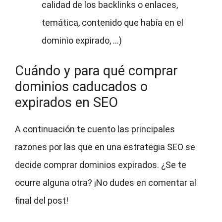
calidad de los backlinks o enlaces,
temática, contenido que había en el
dominio expirado, …)
Cuándo y para qué comprar
dominios caducados o
expirados en SEO
A continuación te cuento las principales
razones por las que en una estrategia SEO se
decide comprar dominios expirados. ¿Se te
ocurre alguna otra? ¡No dudes en comentar al
final del post!