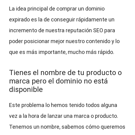
La idea principal de comprar un dominio
expirado es la de conseguir rápidamente un
incremento de nuestra reputación SEO para
poder posicionar mejor nuestro contenido y lo
que es más importante, mucho más rápido.
Tienes el nombre de tu producto o
marca pero el dominio no está
disponible
Este problema lo hemos tenido todos alguna
vez a la hora de lanzar una marca o producto.
Tenemos un nombre, sabemos cómo queremos