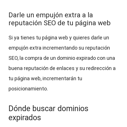
Darle un empujón extra a la
reputación SEO de tu página web
Si ya tienes tu página web y quieres darle un
empujón extra incrementando su reputación
SEO, la compra de un dominio expirado con una
buena reputación de enlaces y su redirección a
tu página web, incrementarán tu
posicionamiento.
Dónde buscar dominios
expirados