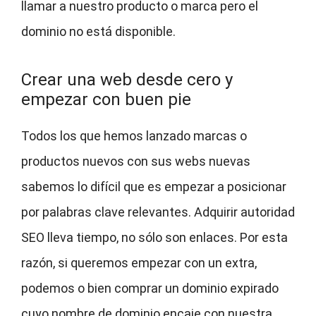
llamar a nuestro producto o marca pero el
dominio no está disponible.
Crear una web desde cero y
empezar con buen pie
Todos los que hemos lanzado marcas o
productos nuevos con sus webs nuevas
sabemos lo difícil que es empezar a posicionar
por palabras clave relevantes. Adquirir autoridad
SEO lleva tiempo, no sólo son enlaces. Por esta
razón, si queremos empezar con un extra,
podemos o bien comprar un dominio expirado
cuyo nombre de dominio encaje con nuestra