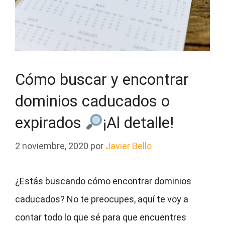
Cómo buscar y encontrar
dominios caducados o
expirados
¡Al detalle!
2 noviembre, 2020
por
Javier Bello
¿Estás buscando cómo encontrar dominios
caducados? No te preocupes, aquí te voy a
contar todo lo que sé para que encuentres