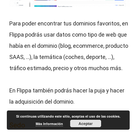
Para poder encontrar tus dominios favoritos, en
Flippa podrás usar datos como tipo de web que
había en el dominio (blog, ecommerce, producto
SAAS, …), la temática (coches, deporte, …),
tráfico estimado, precio y otros muchos más.
En Flippa también podrás hacer la puja y hacer
la adquisición del dominio.
Si continuas utilizando este sitio, aceptas el uso de las cookies.
Aceptar
Sedo
Más Información