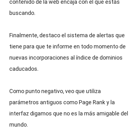
contenido de la web encaja con el que estás
buscando.
Finalmente, destaco el sistema de alertas que
tiene para que te informe en todo momento de
nuevas incorporaciones al índice de dominios
caducados.
Como punto negativo, veo que utiliza
parámetros antiguos como Page Rank y la
interfaz digamos que no es la más amigable del
mundo.