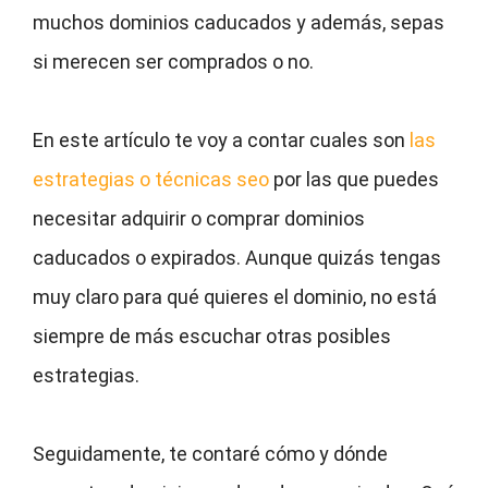
muchos dominios caducados y además, sepas
si merecen ser comprados o no.
En este artículo te voy a contar cuales son
las
estrategias o técnicas seo
por las que puedes
necesitar adquirir o comprar dominios
caducados o expirados. Aunque quizás tengas
muy claro para qué quieres el dominio, no está
siempre de más escuchar otras posibles
estrategias.
Seguidamente, te contaré cómo y dónde