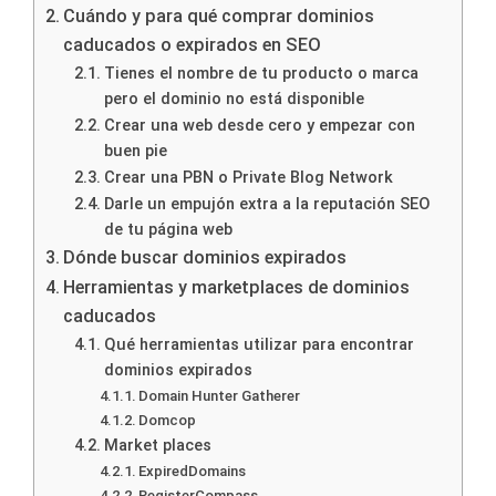
Cuándo y para qué comprar dominios
caducados o expirados en SEO
Tienes el nombre de tu producto o marca
pero el dominio no está disponible
Crear una web desde cero y empezar con
buen pie
Crear una PBN o Private Blog Network
Darle un empujón extra a la reputación SEO
de tu página web
Dónde buscar dominios expirados
Herramientas y marketplaces de dominios
caducados
Qué herramientas utilizar para encontrar
dominios expirados
Domain Hunter Gatherer
Domcop
Market places
ExpiredDomains
RegisterCompass