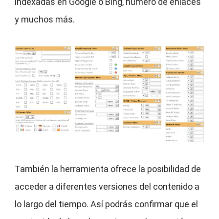
indexadas en Google o Bing, número de enlaces
y muchos más.
También la herramienta ofrece la posibilidad de
acceder a diferentes versiones del contenido a
lo largo del tiempo. Así podrás confirmar que el