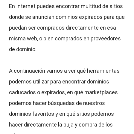
En Internet puedes encontrar multitud de sitios
donde se anuncian dominios expirados para que
puedan ser comprados directamente en esa
misma web, o bien comprados en proveedores
de dominio.
A continuación vamos a ver qué herramientas
podemos utilizar para encontrar dominios
caducados o expirados, en qué marketplaces
podemos hacer búsquedas de nuestros
dominios favoritos y en qué sitios podemos
hacer directamente la puja y compra de los